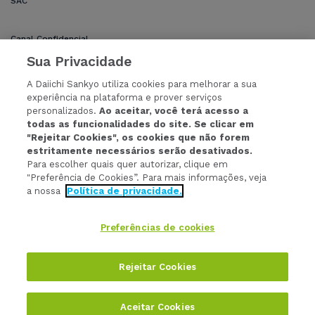
SAC
Canal Confidencial
Sua Privacidade
A Daiichi Sankyo utiliza cookies para melhorar a sua
experiência na plataforma e prover serviços
personalizados.
Ao aceitar, você terá acesso a
todas as funcionalidades do site. Se clicar em
Política de Privacidade
|
Termos e Condições
"Rejeitar Cookies", os cookies que não forem
estritamente necessários serão desativados.
Profissionais da Saúde
Para escolher quais quer autorizar, clique em
"Preferência de Cookies”. Para mais informações, veja
a nossa
Política de privacidade.
Preferências de cookies
Copyright© 2026 Daiichi Sankyo Brasil Farmacêutica LTDA. Todos
os Direitos Reservados.
Rejeitar Cookies
Aceitar Cookies