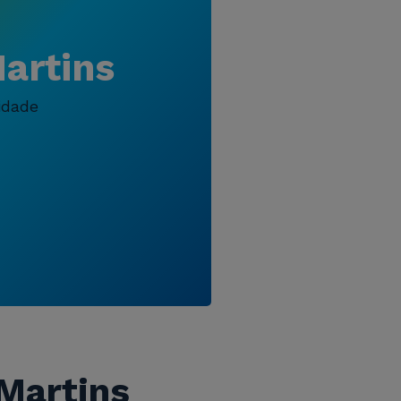
artins
idade
 Martins