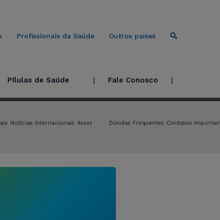
s
Profissionais da Saúde
Outros países
Pílulas de Saúde
Fale Conosco
abilidade Social
igador
ais
Notícias Internacionais
Assessoria de Imprensa
Dúvidas Frequentes
Contatos Importan
mpromisso
Relatório Anual de Sustentabilidade
Projetos Sociais e Ambientais