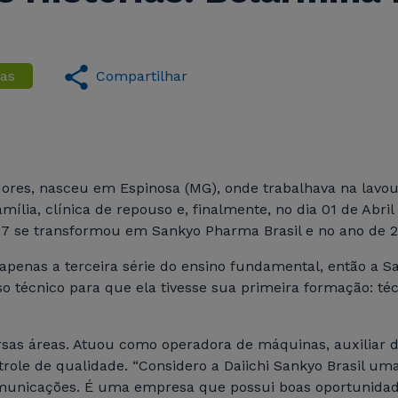
ias
Compartilhar
ores, nasceu em Espinosa (MG), onde trabalhava na lavour
ília, clínica de repouso e, finalmente, no dia 01 de Abril 
7 se transformou em Sankyo Pharma Brasil e no ano de 20
 apenas a terceira série do ensino fundamental, então a S
 técnico para que ela tivesse sua primeira formação: téc
ersas áreas. Atuou como operadora de máquinas, auxiliar d
ntrole de qualidade. “Considero a Daiichi Sankyo Brasil u
omunicações. É uma empresa que possui boas oportunidad