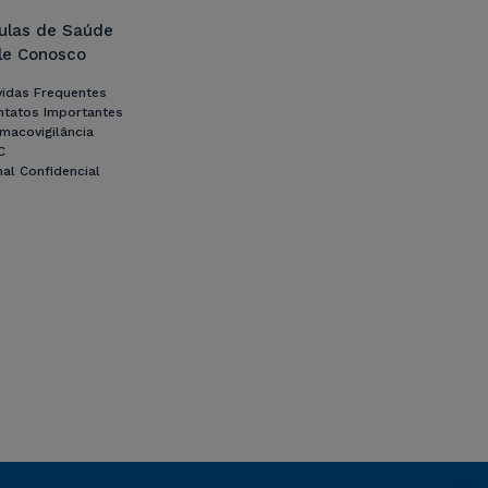
lulas de Saúde
le Conosco
vidas Frequentes
ntatos Importantes
macovigilância
C
al Confidencial