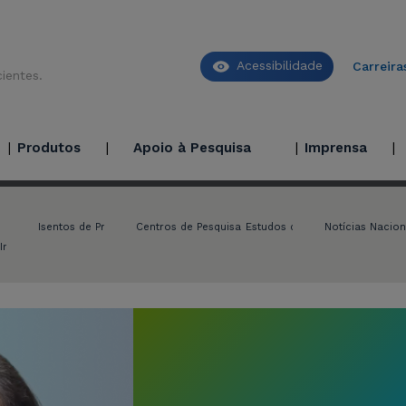
Acessibilidade
Carreira
ientes.
Produtos
Apoio à Pesquisa
Imprensa
Respons
Isentos de Prescrição
Centros de Pesquisa
Venda sob Prescrição
Estudos de Iniciativa do Invest
Notícias Nacion
Integridade
Certificações e Reconhecimentos
Apoio aos Pacientes
Nosso co