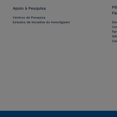
Pí
Apoio à Pesquisa
Fa
Centros de Pesquisa
Estudos de Iniciativa do Investigador
Dú
Co
Far
SA
Can