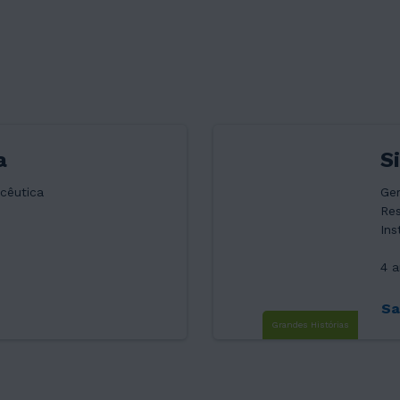
a
S
cêutica
Ge
Res
Ins
4 
Sa
Grandes Histórias