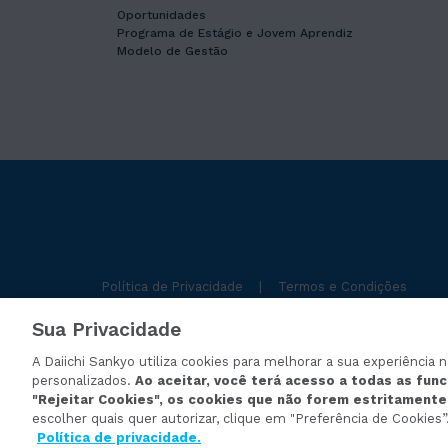
Oportunidades
Programa de Estágio e Jovem Aprendiz
Modelo de Gestão
Política de Privacidade
|
Termos e Condições
Sua Privacidade
A Daiichi Sankyo utiliza cookies para melhorar a sua experiência 
personalizados.
Ao aceitar, você terá acesso a todas as func
"Rejeitar Cookies", os cookies que não forem estritament
Copyright© 2026 Daiichi Sankyo Brasil Farmacêutica LT
escolher quais quer autorizar, clique em "Preferência de Cookies”
Política de privacidade.