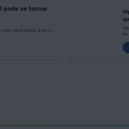
l pode se tornar
Hi
qu
Hip
”, mas você sabia que na
de 
meiro que vem à mente
doe
con
É 