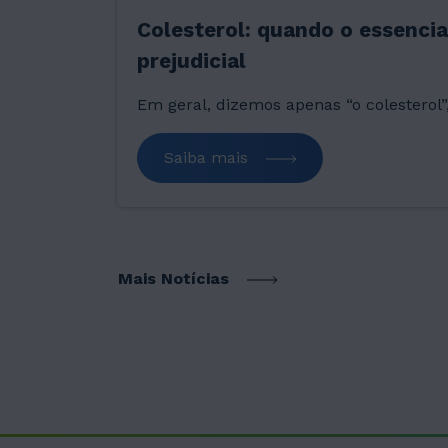
Colesterol: quando o essencia
prejudicial
Em geral, dizemos apenas “o colesterol
verdade existe mais de um tipo? O pri
costuma ser o “colesterol ruim”,…
Saiba mais
Mais Notícias