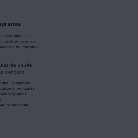
mprensa
ícias Nacionais
ícias Internacionais
sessoria de Imprensa
lulas de Saúde
le Conosco
vidas Frequentes
ntatos Importantes
macovigilância
C
al Confidencial