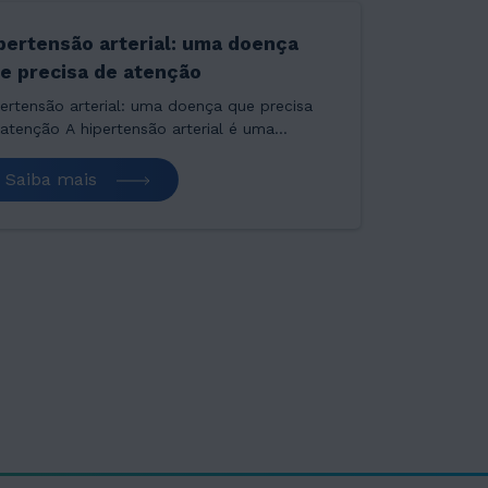
pertensão arterial: uma doença
e precisa de atenção
ertensão arterial: uma doença que precisa
atenção A hipertensão arterial é uma
nça crônica, não transmissível (DCNT),1
hecida popularmente como “pressão alta”.
Saiba mais
uma doença de condição…