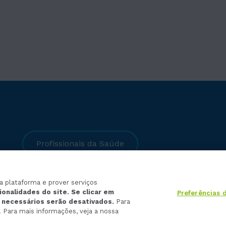
Profissionais da Saúde
na plataforma e prover serviços
ionalidades do site. Se clicar em
Preferências 
e necessários serão desativados.
Para
DA. Todos os Direitos Reservados.
. Para mais informações, veja a nossa