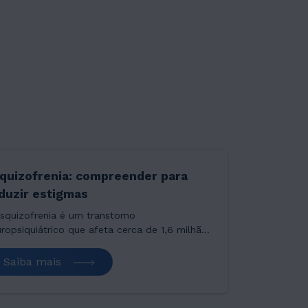
quizofrenia: compreender para
duzir estigmas
squizofrenia é um transtorno
ropsiquiátrico que afeta cerca de 1,6 milhão
pessoas no Brasil. Ela costuma manifestar-
entre a adolescência e o início da vida
Saiba mais
ulta…