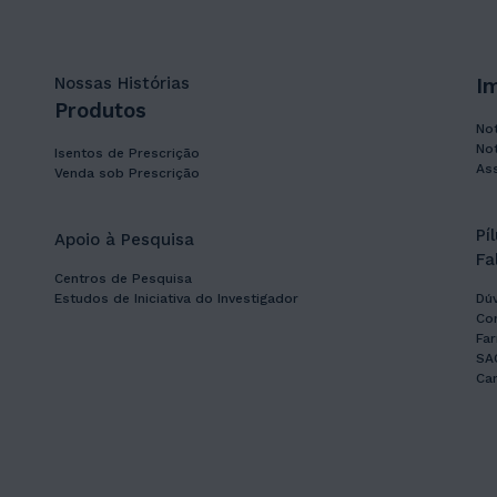
Nossas Histórias
I
Produtos
Not
Not
Isentos de Prescrição
As
Venda sob Prescrição
Pí
Apoio à Pesquisa
Fa
Centros de Pesquisa
Estudos de Iniciativa do Investigador
Dú
Co
Far
SA
Can